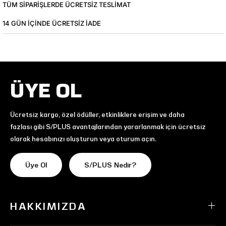
TÜM SIPARIŞLERDE ÜCRETSIZ TESLIMAT
14 GÜN IÇINDE ÜCRETSIZ IADE
ÜYE OL
Ücretsiz kargo, özel ödüller, etkinliklere erişim ve daha
fazlası gibi S/PLUS avantajlarından yararlanmak için ücretsiz
olarak hesabınızı oluşturun veya oturum açın.
Üye Ol
S/PLUS Nedir?
HAKKIMIZDA