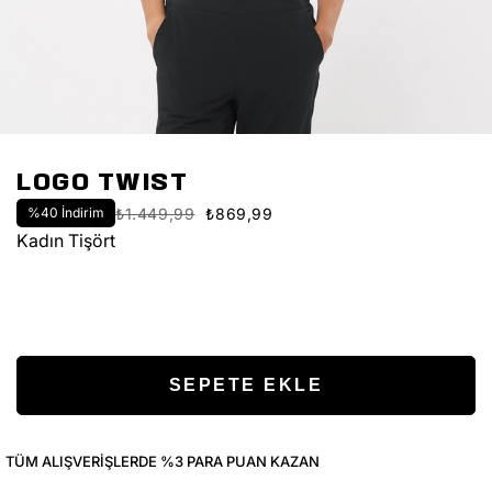
LOGO TWIST
%
40
İndirim
₺1.449,99
₺869,99
Kadın Tişört
TÜM ALIŞVERIŞLERDE %3 PARA PUAN KAZAN