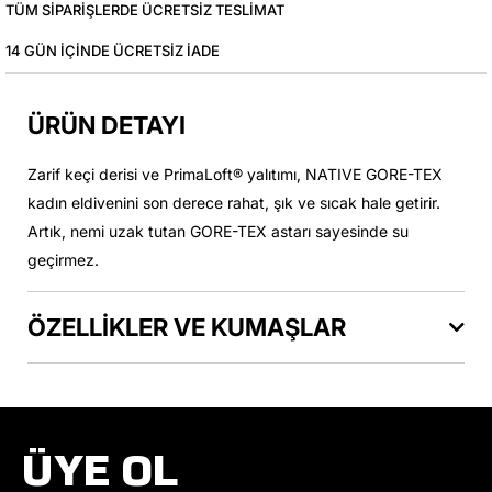
TÜM SIPARIŞLERDE ÜCRETSIZ TESLIMAT
14 GÜN IÇINDE ÜCRETSIZ IADE
ÜRÜN DETAYI
Zarif keçi derisi ve PrimaLoft® yalıtımı, NATIVE GORE-TEX
kadın eldivenini son derece rahat, şık ve sıcak hale getirir.
Artık, nemi uzak tutan GORE-TEX astarı sayesinde su
geçirmez.
ÖZELLİKLER VE KUMAŞLAR
ÜYE OL