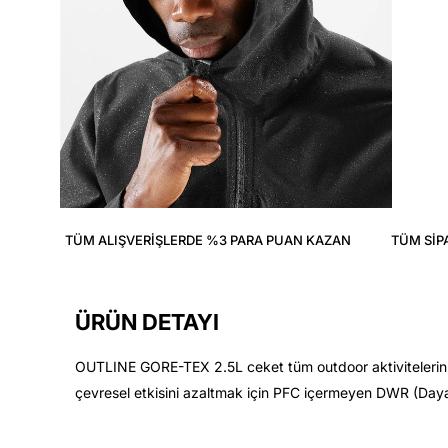
TÜM ALIŞVERIŞLERDE %3 PARA PUAN KAZAN
TÜM SIP
ÜRÜN DETAYI
OUTLINE GORE-TEX 2.5L ceket tüm outdoor aktiviteleriniz iç
çevresel etkisini azaltmak için PFC içermeyen DWR (Dayan