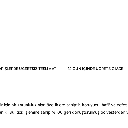
ARIŞLERDE ÜCRETSIZ TESLIMAT
14 GÜN IÇINDE ÜCRETSIZ IADE
in bir zorunluluk olan özelliklere sahiptir. koruyucu, hafif ve nefes 
ıklı Su İtici) işlemine sahip %100 geri dönüştürülmüş polyesterden ya