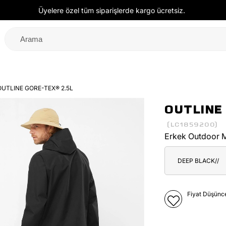
Üyelere özel tüm siparişlerde kargo ücretsiz.
OUTLINE GORE-TEX® 2.5L
OUTLINE
(LC1859200)
Erkek Outdoor 
DEEP BLACK//
Fiyat Düşünc