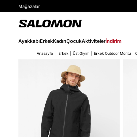
Mağazalar
Ayakkabı
Erkek
Kadın
Çocuk
Aktiviteler
İndirim
Anasayfa
Erkek
Üst Giyim
Erkek Outdoor Montu