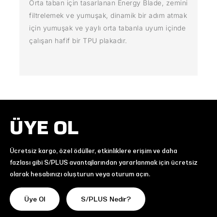
Orta taban için tasarlanan Energy Blade, zemini
filtrelemek ve yumuşak, dinamik bir adım atmak
için yumuşak ve yaylı orta tabanla uyum içinde
çalışan hafif bir TPU plakadır.
ÜYE OL
Ücretsiz kargo, özel ödüller, etkinliklere erişim ve daha
fazlası gibi S/PLUS avantajlarından yararlanmak için ücretsiz
olarak hesabınızı oluşturun veya oturum açın.
Üye Ol
S/PLUS Nedir?