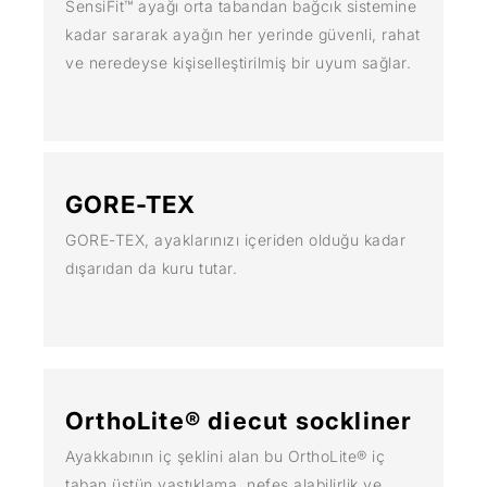
SensiFit™ ayağı orta tabandan bağcık sistemine
kadar sararak ayağın her yerinde güvenli, rahat
ve neredeyse kişiselleştirilmiş bir uyum sağlar.
GORE-TEX
GORE-TEX, ayaklarınızı içeriden olduğu kadar
dışarıdan da kuru tutar.
OrthoLite® diecut sockliner
Ayakkabının iç şeklini alan bu OrthoLite® iç
taban üstün yastıklama, nefes alabilirlik ve