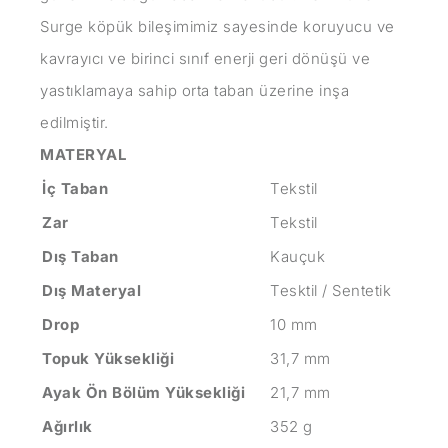
Surge köpük bileşimimiz sayesinde koruyucu ve
kavrayıcı ve birinci sınıf enerji geri dönüşü ve
yastıklamaya sahip orta taban üzerine inşa
edilmiştir.
MATERYAL
İç Taban
Tekstil
Zar
Tekstil
Dış Taban
Kauçuk
Dış Materyal
Tesktil / Sentetik
Drop
10 mm
Topuk Yüksekliği
31,7 mm
Ayak Ön Bölüm Yüksekliği
21,7 mm
Ağırlık
352 g