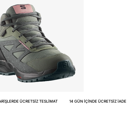
ARIŞLERDE ÜCRETSIZ TESLIMAT
14 GÜN IÇINDE ÜCRETSIZ IADE