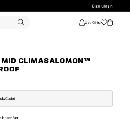
Bize Ulaşın
Üye Girişi
 MID CLIMASALOMON™
ROOF
ack/Cadet
e Haber Ver