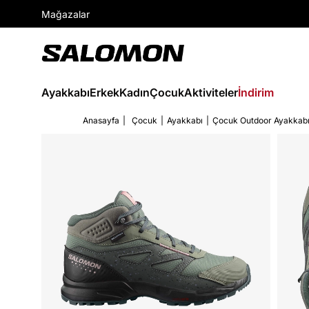
Mağazalar
Ayakkabı
Erkek
Kadın
Çocuk
Aktiviteler
İndirim
Anasayfa
Çocuk
Ayakkabı
Çocuk Outdoor Ayakkab