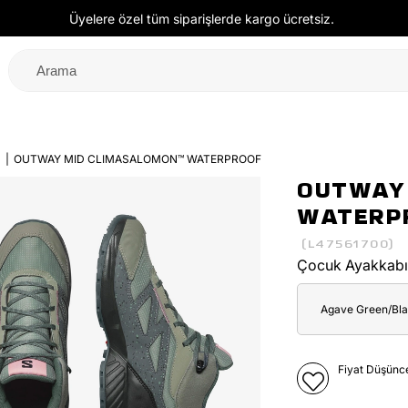
Üyelere özel tüm siparişlerde kargo ücretsiz.
ı
OUTWAY MID CLIMASALOMON™ WATERPROOF
OUTWAY
WATERP
(L47561700)
Çocuk Ayakkabı
Agave Green/Bl
Fiyat Düşünc