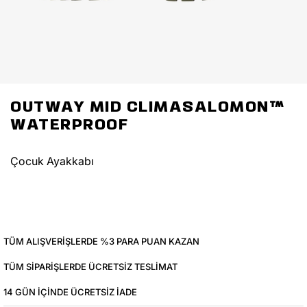
OUTWAY MID CLIMASALOMON™
WATERPROOF
Çocuk Ayakkabı
TÜM ALIŞVERIŞLERDE %3 PARA PUAN KAZAN
TÜM SIPARIŞLERDE ÜCRETSIZ TESLIMAT
14 GÜN IÇINDE ÜCRETSIZ IADE