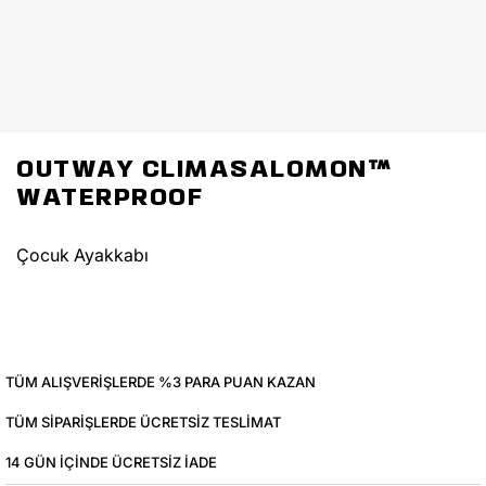
OUTWAY CLIMASALOMON™
WATERPROOF
Çocuk Ayakkabı
TÜM ALIŞVERIŞLERDE %3 PARA PUAN KAZAN
TÜM SIPARIŞLERDE ÜCRETSIZ TESLIMAT
14 GÜN IÇINDE ÜCRETSIZ IADE