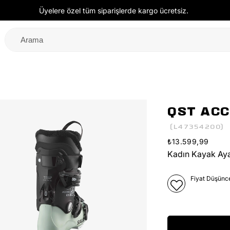
Üyelere özel tüm siparişlerde kargo ücretsiz.
QST ACC
(L47354200)
₺13.599,99
Kadın Kayak Ay
Fiyat Düşünc