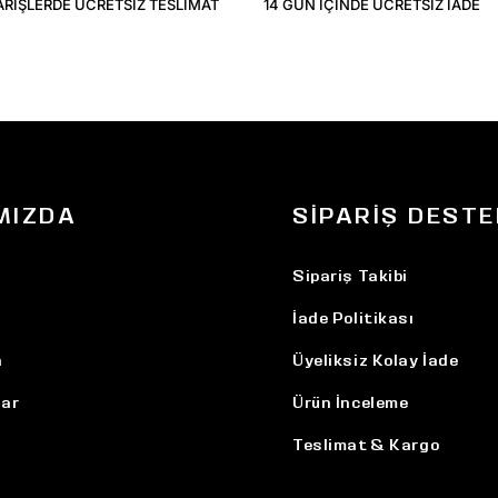
ARIŞLERDE ÜCRETSIZ TESLIMAT
14 GÜN IÇINDE ÜCRETSIZ IADE
MIZDA
SIPARIŞ DESTE
Sipariş Takibi
İade Politikası
n
Üyeliksiz Kolay İade
ar
Ürün İnceleme
Teslimat & Kargo