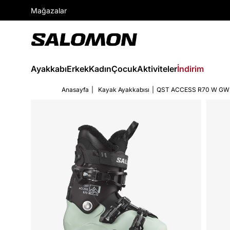
Mağazalar
Ayakkabı
Erkek
Kadın
Çocuk
Aktiviteler
İndirim
Anasayfa
Kayak Ayakkabısı
QST ACCESS R70 W GW