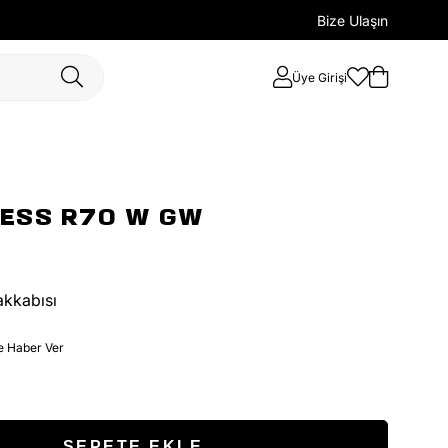
Bize Ulaşın
Üye Girişi
ESS R70 W GW
akkabısı
e Haber Ver