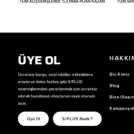
TÜM ALIŞVERIŞLERDE %3 PARA PUAN KAZAN
TÜM SIP
ÜYE OL
HAKKI
Biz Kimiz
Ücretsiz kargo, özel ödüller, etkinliklere
erişim ve daha fazlası gibi S/PLUS
Blog
avantajlarından yararlanmak için ücretsiz
olarak hesabınızı oluşturun veya oturum
Bize Ulaşı
açın.
Kampanyal
Üye Ol
S/PLUS Nedir?