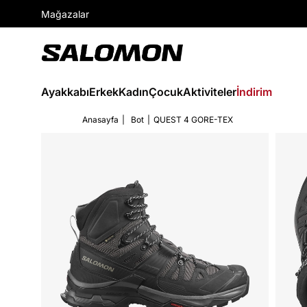
Mağazalar
Ayakkabı
Erkek
Kadın
Çocuk
Aktiviteler
İndirim
Anasayfa
Bot
QUEST 4 GORE-TEX