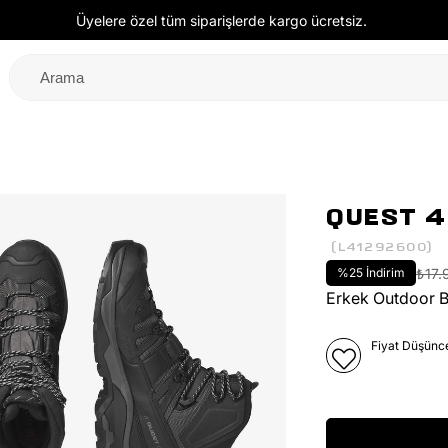
Üyelere özel tüm siparişlerde kargo ücretsiz.
QUEST 4
(L41292600)
%
25
İndirim
₺17.
Erkek Outdoor 
Fiyat Düşünc