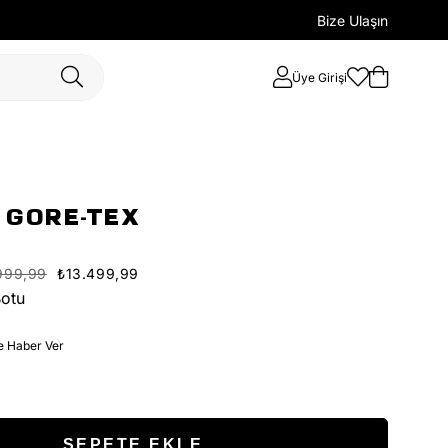
Bize Ulaşın
Üye Girişi
 GORE-TEX
999,99
₺13.499,99
Botu
e Haber Ver