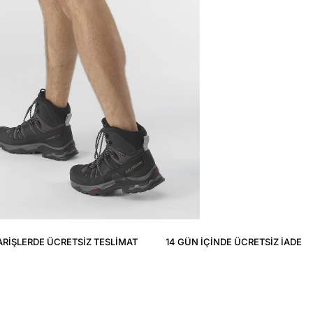
ARIŞLERDE ÜCRETSIZ TESLIMAT
14 GÜN IÇINDE ÜCRETSIZ IADE