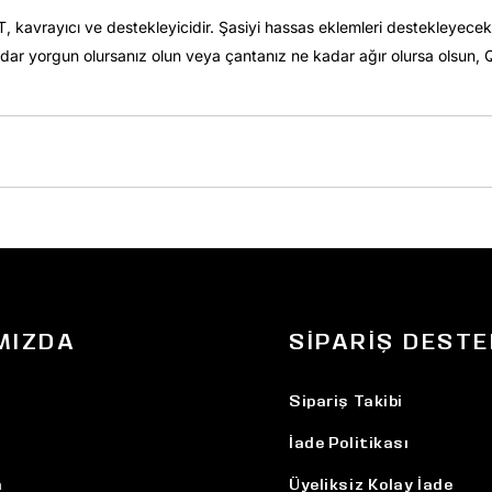
ST, kavrayıcı ve destekleyicidir. Şasiyi hassas eklemleri destekleyece
kadar yorgun olursanız olun veya çantanız ne kadar ağır olursa olsu
MIZDA
SIPARIŞ DESTE
Sipariş Takibi
İade Politikası
n
Üyeliksiz Kolay İade