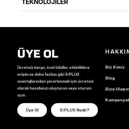
TEKNOLOJİLER
ÜYE OL
HAKKI
Biz Kimiz
Ücretsiz kargo, özel ödüller, etkinliklere
erişim ve daha fazlası gibi S/PLUS
Blog
avantajlarından yararlanmak için ücretsiz
olarak hesabınızı oluşturun veya oturum
Bize Ulaşı
açın.
Kampanyal
Üye Ol
S/PLUS Nedir?