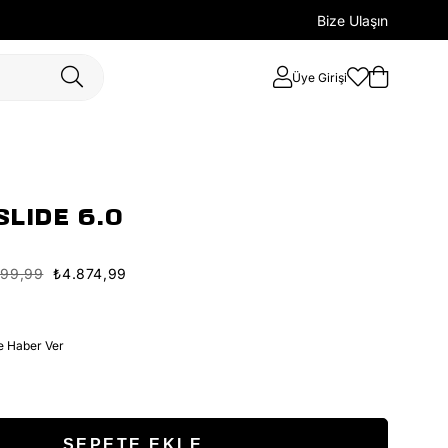
Bize Ulaşın
Üye Girişi
SLIDE 6.0
499,99
₺4.874,99
e Haber Ver