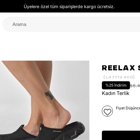
Üyelere özel tüm siparişlerde kargo ücretsiz.
REELAX 
(L47112400)
%
25
İndirim
₺6.
Kadın Terlik
Fiyat Düşünc