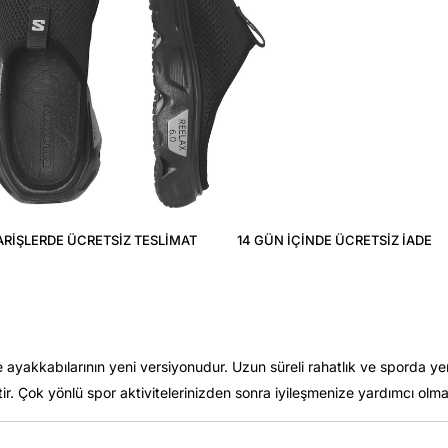
ARIŞLERDE ÜCRETSIZ TESLIMAT
14 GÜN IÇINDE ÜCRETSIZ IADE
 ayakkabılarının yeni versiyonudur. Uzun süreli rahatlık ve sporda 
ir. Çok yönlü spor aktivitelerinizden sonra iyileşmenize yardımcı olmak 