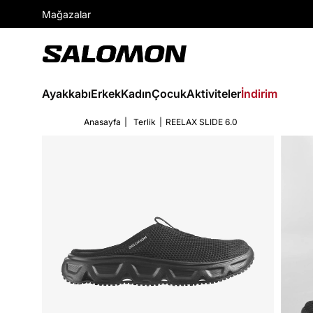
Mağazalar
Ayakkabı
Erkek
Kadın
Çocuk
Aktiviteler
İndirim
Anasayfa
Terlik
REELAX SLIDE 6.0