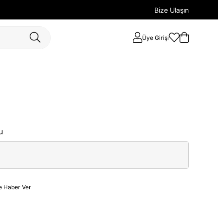
Bize Ulaşın
Üye Girişi
u
e Haber Ver