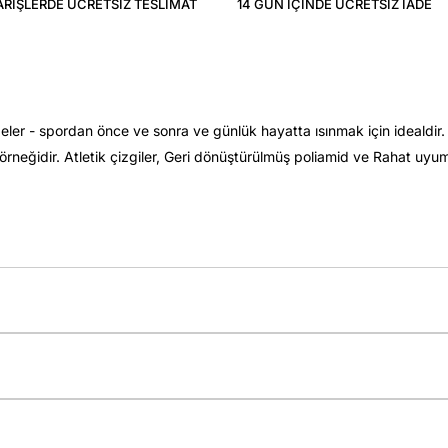
ARIŞLERDE ÜCRETSIZ TESLIMAT
14 GÜN IÇINDE ÜCRETSIZ IADE
eler - spordan önce ve sonra ve günlük hayatta ısınmak için idealdi
rneğidir. Atletik çizgiler, Geri dönüştürülmüş poliamid ve Rahat uy