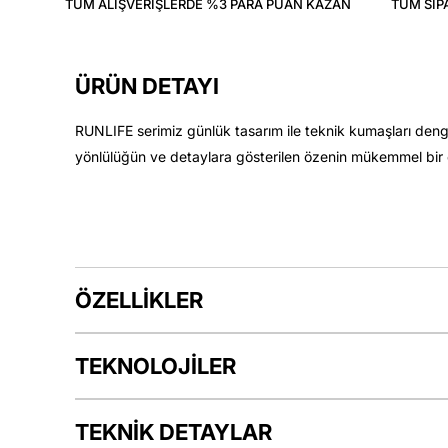
TÜM ALIŞVERIŞLERDE %3 PARA PUAN KAZAN
TÜM SIP
ÜRÜN DETAYI
RUNLIFE serimiz günlük tasarım ile teknik kumaşları deng
yönlülüğün ve detaylara gösterilen özenin mükemmel bir ö
ÖZELLİKLER
TEKNOLOJİLER
TEKNİK DETAYLAR