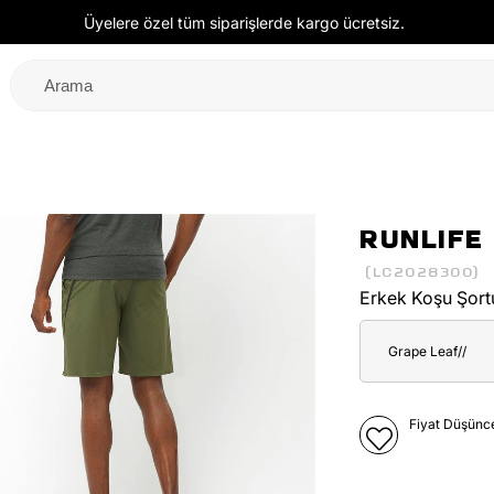
Üyelere özel tüm siparişlerde kargo ücretsiz.
RUNLIFE
(LC2028300)
Erkek Koşu Şort
Grape Leaf//
Fiyat Düşünc