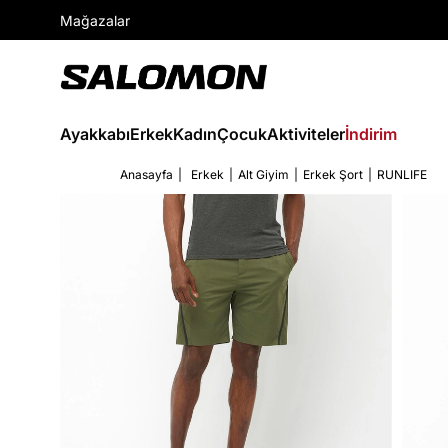
Mağazalar
Ayakkabı
Erkek
Kadın
Çocuk
Aktiviteler
İndirim
Anasayfa
Erkek
Alt Giyim
Erkek Şort
RUNLIFE