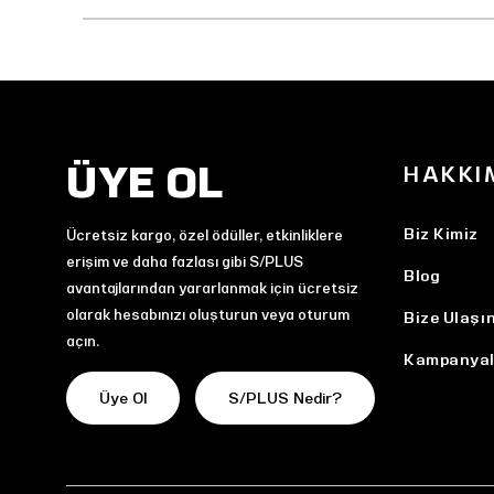
ÜYE OL
HAKKI
Biz Kimiz
Ücretsiz kargo, özel ödüller, etkinliklere
erişim ve daha fazlası gibi S/PLUS
Blog
avantajlarından yararlanmak için ücretsiz
olarak hesabınızı oluşturun veya oturum
Bize Ulaşı
açın.
Kampanyal
Üye Ol
S/PLUS Nedir?