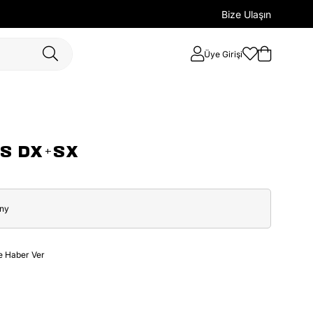
Bize Ulaşın
Üye Girişi
S DX+SX
ony
e Haber Ver