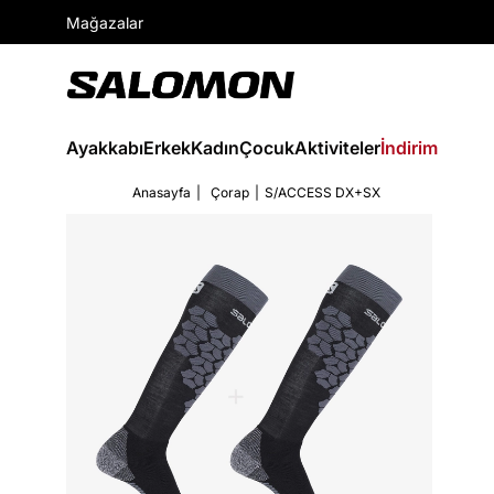
Mağazalar
Ayakkabı
Erkek
Kadın
Çocuk
Aktiviteler
İndirim
Anasayfa
Çorap
S/ACCESS DX+SX