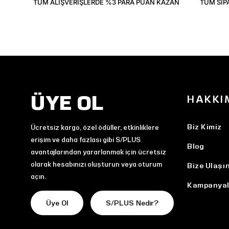
TÜM ALIŞVERIŞLERDE %3 PARA PUAN KAZAN
TÜM SIP
ÜYE OL
HAKKI
Biz Kimiz
Ücretsiz kargo, özel ödüller, etkinliklere
erişim ve daha fazlası gibi S/PLUS
Blog
avantajlarından yararlanmak için ücretsiz
olarak hesabınızı oluşturun veya oturum
Bize Ulaşı
açın.
Kampanyal
Üye Ol
S/PLUS Nedir?