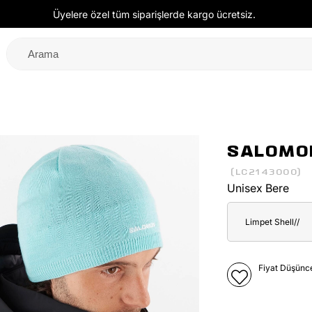
Üyelere özel tüm siparişlerde kargo ücretsiz.
SALOMON
(LC2143000)
Unisex Bere
Limpet Shell//
Fiyat Düşünc