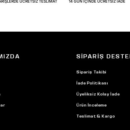
ARIŞLERDE ÜCRETSIZ TESLIMAT
14 GÜN IÇINDE ÜCRETSIZ IADE
MIZDA
SIPARIŞ DESTE
Sipariş Takibi
İade Politikası
n
Üyeliksiz Kolay İade
ar
Ürün İnceleme
Teslimat & Kargo