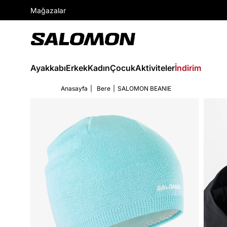
Mağazalar
Ayakkabı
Erkek
Kadın
Çocuk
Aktiviteler
İndirim
Anasayfa
Bere
SALOMON BEANIE