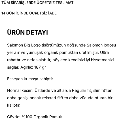
TÜM SIPARIŞLERDE ÜCRETSIZ TESLIMAT
14 GÜN IÇINDE ÜCRETSIZ IADE
ÜRÜN DETAYI
Salomon Big Logo tişörtümüzün göğsünde Salomon logosu
yer alır ve yumuşak organik pamuktan üretilmiştir. Ultra
rahattır ve nefes alabilir, böylece kendinizi iyi hissetmenizi
sağlar. Ağırlık: 187 gr
Esneyen kumaşa sahiptir.
Normal kesim: Üstlerde ve altlarda Regular fit, slim fit'ten
daha geniş, ancak relaxed fit'ten daha vücuda oturan bir
kalıptır.
Gövde: %100 Organik Pamuk