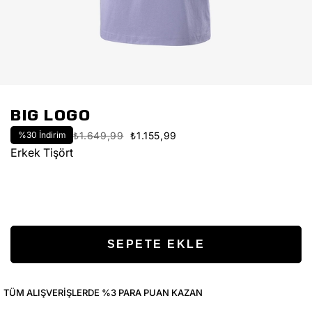
BIG LOGO
%
30
İndirim
₺1.649,99
₺1.155,99
Erkek Tişört
TÜM ALIŞVERIŞLERDE %3 PARA PUAN KAZAN