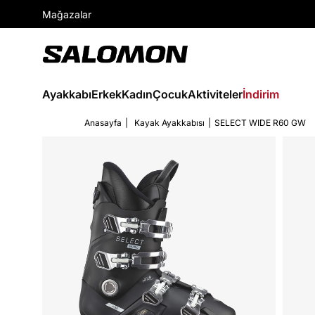
Mağazalar
Ayakkabı
Erkek
Kadın
Çocuk
Aktiviteler
İndirim
Anasayfa
Kayak Ayakkabısı
SELECT WIDE R60 GW