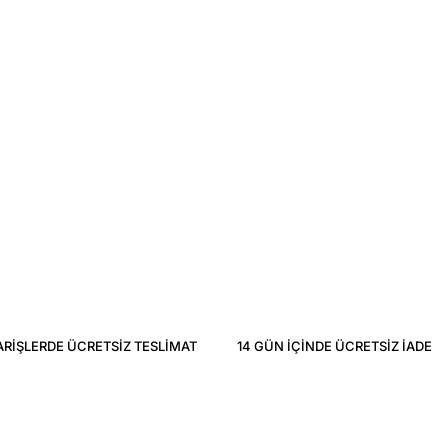
ARIŞLERDE ÜCRETSIZ TESLIMAT
14 GÜN IÇINDE ÜCRETSIZ IADE