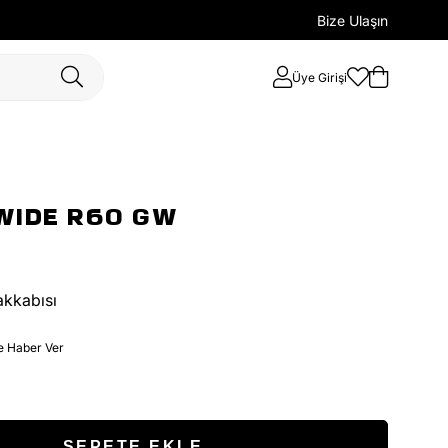
Bize Ulaşın
Üye Girişi
WIDE R60 GW
akkabısı
e Haber Ver