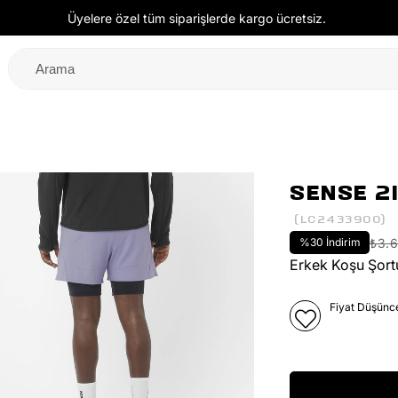
Üyelere özel tüm siparişlerde kargo ücretsiz.
SENSE 2
(LC2433900)
%
30
İndirim
₺3.
Erkek Koşu Şort
Fiyat Düşünc