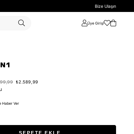
Bize Ulaşın
Üye Girişi
IN1
699,99
₺2.589,99
u
e Haber Ver