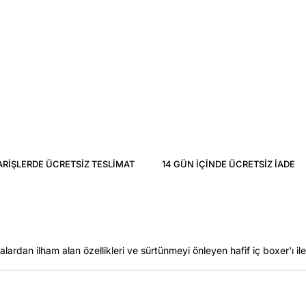
ARIŞLERDE ÜCRETSIZ TESLIMAT
14 GÜN IÇINDE ÜCRETSIZ IADE
ardan ilham alan özellikleri ve sürtünmeyi önleyen hafif iç boxer'ı il