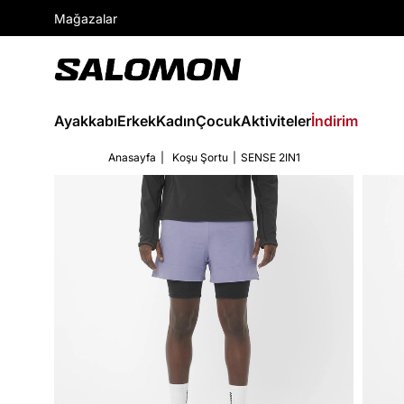
Mağazalar
Ayakkabı
Erkek
Kadın
Çocuk
Aktiviteler
İndirim
Anasayfa
Koşu Şortu
SENSE 2IN1