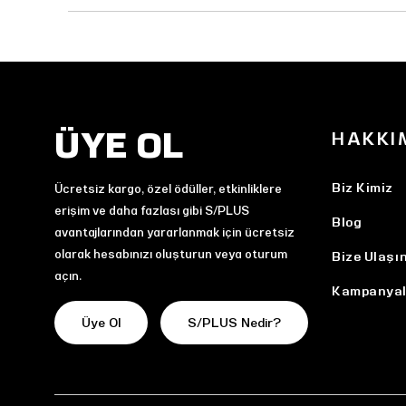
ÜYE OL
HAKKI
Biz Kimiz
Ücretsiz kargo, özel ödüller, etkinliklere
erişim ve daha fazlası gibi S/PLUS
Blog
avantajlarından yararlanmak için ücretsiz
olarak hesabınızı oluşturun veya oturum
Bize Ulaşı
açın.
Kampanyal
Üye Ol
S/PLUS Nedir?