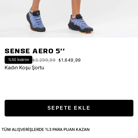
SENSE AERO 5''
%
50
İndirim
₺3.299,99
₺1.649,99
Kadın Koşu Şortu
TÜM ALIŞVERIŞLERDE %3 PARA PUAN KAZAN