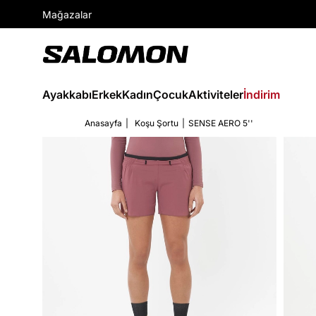
Mağazalar
Ayakkabı
Erkek
Kadın
Çocuk
Aktiviteler
İndirim
Anasayfa
Koşu Şortu
SENSE AERO 5''