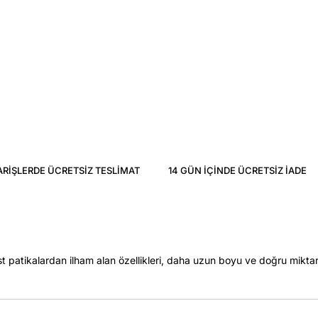
ARIŞLERDE ÜCRETSIZ TESLIMAT
14 GÜN IÇINDE ÜCRETSIZ IADE
 patikalardan ilham alan özellikleri, daha uzun boyu ve doğru miktar