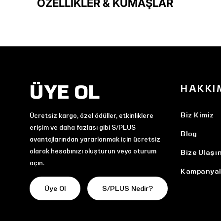
ÖZELLİKLER & KUMAŞLAR
ÜYE OL
HAKKI
Biz Kimiz
Ücretsiz kargo, özel ödüller, etkinliklere
erişim ve daha fazlası gibi S/PLUS
Blog
avantajlarından yararlanmak için ücretsiz
olarak hesabınızı oluşturun veya oturum
Bize Ulaşı
açın.
Kampanyal
Üye Ol
S/PLUS Nedir?