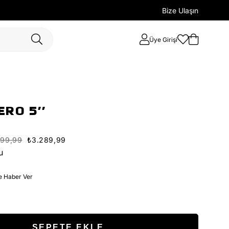
Bize Ulaşın
Üye Girişi
RO 5''
699,99
₺3.289,99
u
e Haber Ver