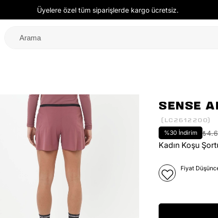
Üyelere özel tüm siparişlerde kargo ücretsiz.
SENSE AE
(LC2612200)
%
30
İndirim
₺4.
Kadın Koşu Şort
Fiyat Düşünc