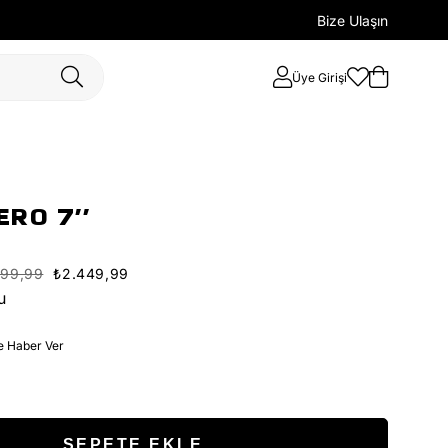
Bize Ulaşın
Üye Girişi
RO 7''
499,99
₺2.449,99
u
e Haber Ver