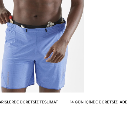
ARIŞLERDE ÜCRETSIZ TESLIMAT
14 GÜN IÇINDE ÜCRETSIZ IADE