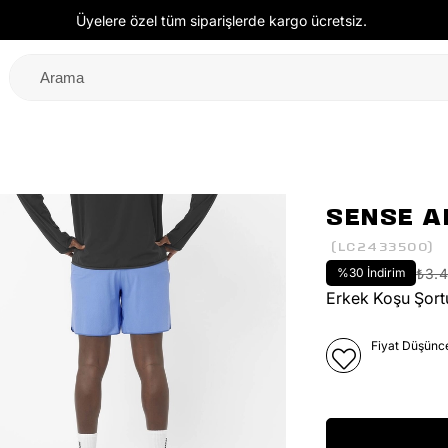
Üyelere özel tüm siparişlerde kargo ücretsiz.
SENSE AE
(LC2433500)
%
30
İndirim
₺3.
Erkek Koşu Şort
Fiyat Düşünc