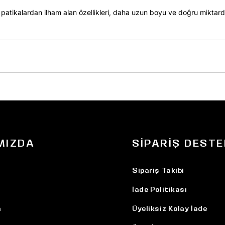
patikalardan ilham alan özellikleri, daha uzun boyu ve doğru miktard
MIZDA
SIPARIŞ DESTE
Sipariş Takibi
İade Politikası
n
Üyeliksiz Kolay İade