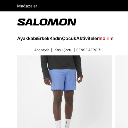
Mağazalar
Ayakkabı
Erkek
Kadın
Çocuk
Aktiviteler
İndirim
Anasayfa
Koşu Şortu
SENSE AERO 7''