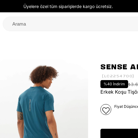
Üyelere özel tüm siparişlerde kargo ücretsiz.
SENSE A
(LC2254700)
%
40
İndirim
₺3.
Erkek Koşu Tişö
Fiyat Düşünc