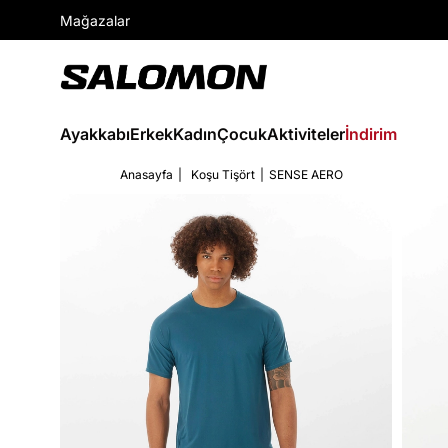
Mağazalar
Ayakkabı
Erkek
Kadın
Çocuk
Aktiviteler
İndirim
Anasayfa
Koşu Tişört
SENSE AERO