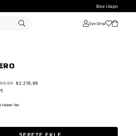
Bize Ulaşın
Üye Girişi
ERO
699,99
₺2.219,99
rt
e Haber Ver