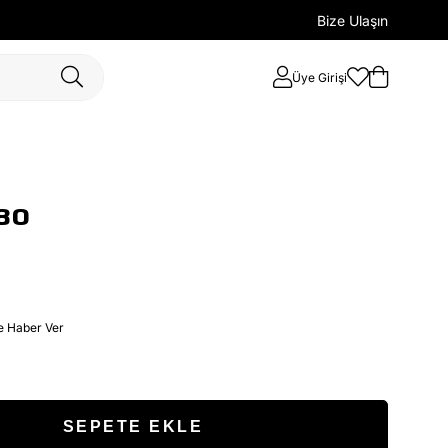
Bize Ulaşın
Üye Girişi
80
e Haber Ver