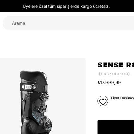
Üyelere özel tüm siparişlerde kargo ücretsiz.
SENSE R
(L47944100)
₺17.999,99
Fiyat Düşünc