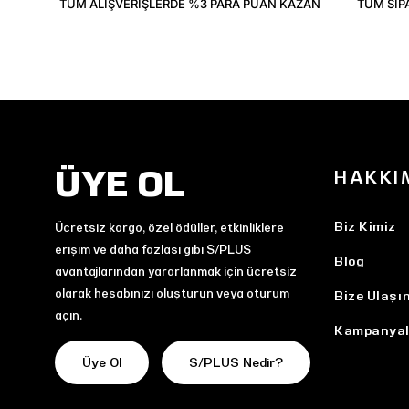
TÜM ALIŞVERIŞLERDE %3 PARA PUAN KAZAN
TÜM SIP
ÜYE OL
HAKKI
Biz Kimiz
Ücretsiz kargo, özel ödüller, etkinliklere
erişim ve daha fazlası gibi S/PLUS
Blog
avantajlarından yararlanmak için ücretsiz
olarak hesabınızı oluşturun veya oturum
Bize Ulaşı
açın.
Kampanyal
Üye Ol
S/PLUS Nedir?