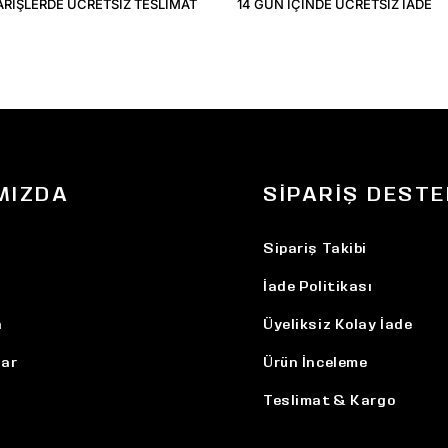
ARIŞLERDE ÜCRETSIZ TESLIMAT
14 GÜN IÇINDE ÜCRETSIZ IADE
MIZDA
SIPARIŞ DESTE
Sipariş Takibi
İade Politikası
n
Üyeliksiz Kolay İade
ar
Ürün İnceleme
Teslimat & Kargo