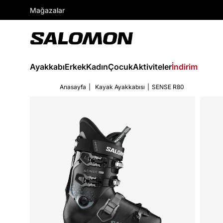
Mağazalar
Ayakkabı
Erkek
Kadın
Çocuk
Aktiviteler
İndirim
Anasayfa
Kayak Ayakkabısı
SENSE R80