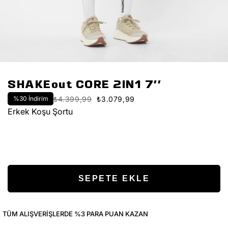
SHAKEout CORE 2IN1 7''
%
30
İndirim
₺4.399,99
₺3.079,99
Erkek Koşu Şortu
TÜM ALIŞVERIŞLERDE %3 PARA PUAN KAZAN