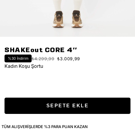
SHAKEout CORE 4''
%
30
İndirim
₺4.299,99
₺3.009,99
Kadın Koşu Şortu
TÜM ALIŞVERIŞLERDE %3 PARA PUAN KAZAN