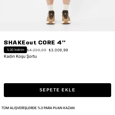
SHAKEout CORE 4''
%
30
İndirim
₺4.299,99
₺3.009,99
Kadın Koşu Şortu
TÜM ALIŞVERIŞLERDE %3 PARA PUAN KAZAN