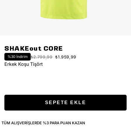
SHAKEout CORE
%
30
İndirim
₺2.799,99
₺1.959,99
Erkek Koşu Tişört
TÜM ALIŞVERIŞLERDE %3 PARA PUAN KAZAN