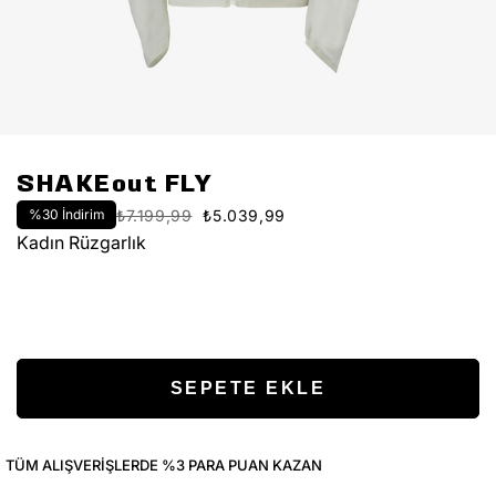
SHAKEout FLY
%
30
İndirim
₺7.199,99
₺5.039,99
Kadın Rüzgarlık
TÜM ALIŞVERIŞLERDE %3 PARA PUAN KAZAN