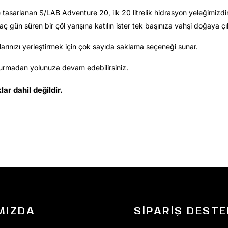
 tasarlanan S/LAB Adventure 20, ilk 20 litrelik hidrasyon yeleğimizdir.
ç gün süren bir çöl yarışına katılın ister tek başınıza vahşi doğaya çık
larınızı yerleştirmek için çok sayıda saklama seçeneği sunar.
durmadan yolunuza devam edebilirsiniz.
ar dahil değildir.
MIZDA
SIPARIŞ DESTE