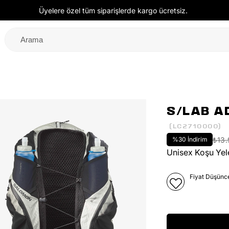
Üyelere özel tüm siparişlerde kargo ücretsiz.
S/LAB A
(LC2710000)
%
30
İndirim
₺13
Unisex Koşu Yel
Fiyat Düşünc