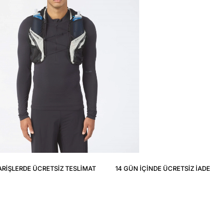
ARIŞLERDE ÜCRETSIZ TESLIMAT
14 GÜN IÇINDE ÜCRETSIZ IADE