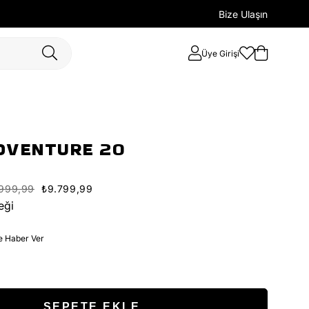
Bize Ulaşın
Üye Girişi
DVENTURE 20
.999,99
₺9.799,99
eği
e Haber Ver