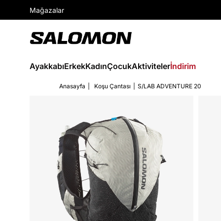
Mağazalar
Ayakkabı
Erkek
Kadın
Çocuk
Aktiviteler
İndirim
Anasayfa
Koşu Çantası
S/LAB ADVENTURE 20