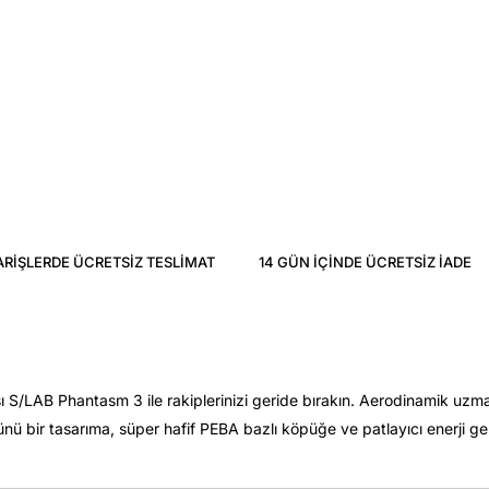
ARIŞLERDE ÜCRETSIZ TESLIMAT
14 GÜN IÇINDE ÜCRETSIZ IADE
sı S/LAB Phantasm 3 ile rakiplerinizi geride bırakın. Aerodinamik uzman
rünü bir tasarıma, süper hafif PEBA bazlı köpüğe ve patlayıcı enerji g