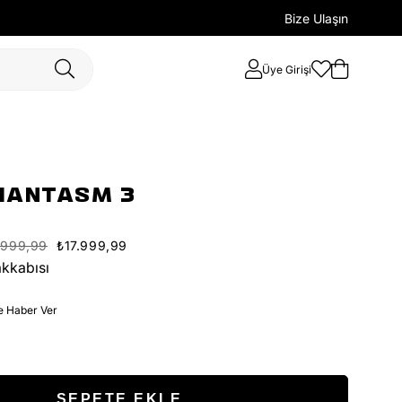
Bize Ulaşın
Üye Girişi
HANTASM 3
.999,99
₺17.999,99
kkabısı
e Haber Ver