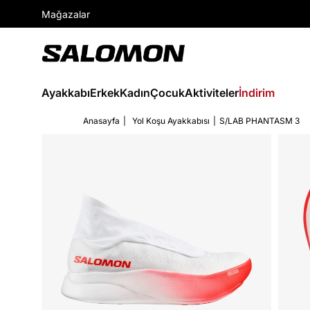
Mağazalar
Ayakkabı
Erkek
Kadın
Çocuk
Aktiviteler
İndirim
Anasayfa
Yol Koşu Ayakkabısı
S/LAB PHANTASM 3