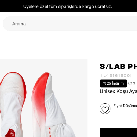
Üyelere özel tüm siparişlerde kargo ücretsiz.
S/LAB P
(L49161600)
%
25
İndirim
₺23
Unisex Koşu Aya
Fiyat Düşünc