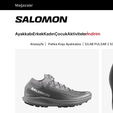
Mağazalar
Ayakkabı
Erkek
Kadın
Çocuk
Aktiviteler
İndirim
Anasayfa
Patika Koşu Ayakkabısı
S/LAB PULSAR 2 S