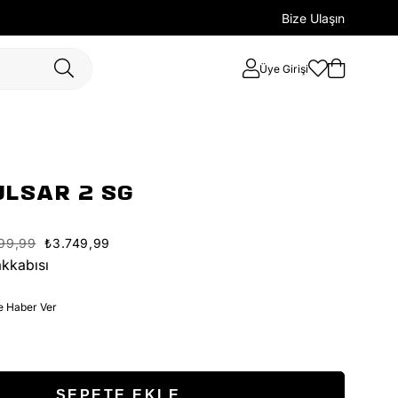
Bize Ulaşın
Üye Girişi
ULSAR 2 SG
499,99
₺3.749,99
kkabısı
e Haber Ver