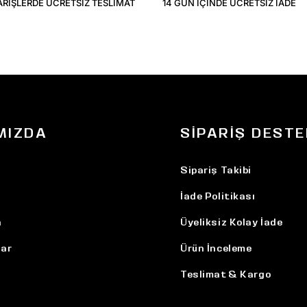
ARIŞLERDE ÜCRETSIZ TESLIMAT
14 GÜN IÇINDE ÜCRETSIZ IADE
MIZDA
SIPARIŞ DESTE
Sipariş Takibi
İade Politikası
n
Üyeliksiz Kolay İade
ar
Ürün İnceleme
Teslimat & Kargo