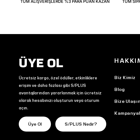
TÜM ALIŞVERIŞLERDE %3 PARA PUAN KAZAN
TÜM SIP
ÜYE OL
HAKKI
Biz Kimiz
Ücretsiz kargo, özel ödüller, etkinliklere
erişim ve daha fazlası gibi S/PLUS
Blog
avantajlarından yararlanmak için ücretsiz
olarak hesabınızı oluşturun veya oturum
Bize Ulaşı
açın.
Kampanyal
Üye Ol
S/PLUS Nedir?