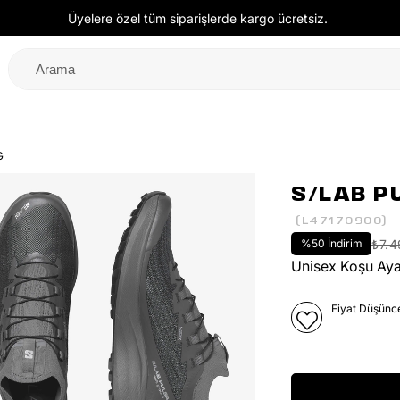
Üyelere özel tüm siparişlerde kargo ücretsiz.
G
S/LAB P
(L47170900)
%
50
İndirim
₺7.
Unisex Koşu Aya
Fiyat Düşünc