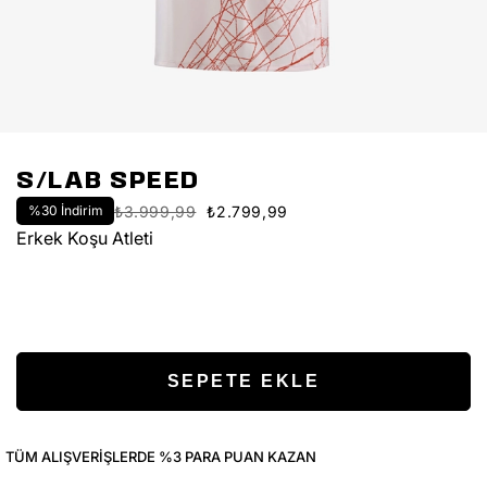
S/LAB SPEED
%
30
İndirim
₺3.999,99
₺2.799,99
Erkek Koşu Atleti
TÜM ALIŞVERIŞLERDE %3 PARA PUAN KAZAN