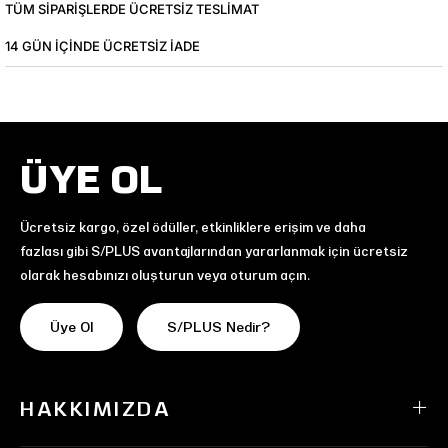
TÜM SIPARIŞLERDE ÜCRETSIZ TESLIMAT
14 GÜN IÇINDE ÜCRETSIZ IADE
ÜYE OL
Ücretsiz kargo, özel ödüller, etkinliklere erişim ve daha
fazlası gibi S/PLUS avantajlarından yararlanmak için ücretsiz
olarak hesabınızı oluşturun veya oturum açın.
Üye Ol
S/PLUS Nedir?
HAKKIMIZDA