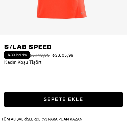
S/LAB SPEED
%
30
İndirim
₺5.149,99
₺3.605,99
Kadın Koşu Tişört
TÜM ALIŞVERIŞLERDE %3 PARA PUAN KAZAN