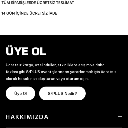
TÜM SIPARIŞLERDE ÜCRETSIZ TESLIMAT
14 GÜN IÇINDE ÜCRETSIZ IADE
ÜYE OL
Ücretsiz kargo, özel ödüller, etkinliklere erişim ve daha
fazlası gibi S/PLUS avantajlarından yararlanmak için ücretsiz
olarak hesabınızı oluşturun veya oturum açın.
Üye Ol
S/PLUS Nedir?
HAKKIMIZDA