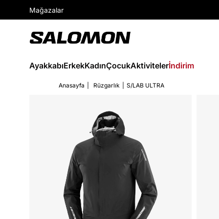
Mağazalar
Ayakkabı
Erkek
Kadın
Çocuk
Aktiviteler
İndirim
Anasayfa
Rüzgarlık
S/LAB ULTRA