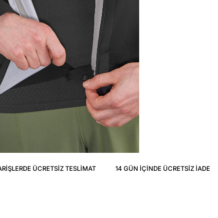
ARIŞLERDE ÜCRETSIZ TESLIMAT
14 GÜN IÇINDE ÜCRETSIZ IADE