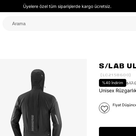
Üyelere özel tüm siparişlerde kargo ücretsiz.
S/LAB U
(LC2158600)
%
40
İndirim
₺17.
Unisex Rüzgarlı
Fiyat Düşünc