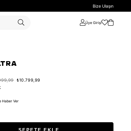
Bize Ulaşın
Üye Girişi
LTRA
999,99
₺10.799,99
k
e Haber Ver