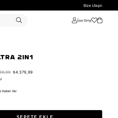
Bize Ulaşın
Üye Girişi
LTRA 2IN1
299,99
₺4.379,99
u
e Haber Ver