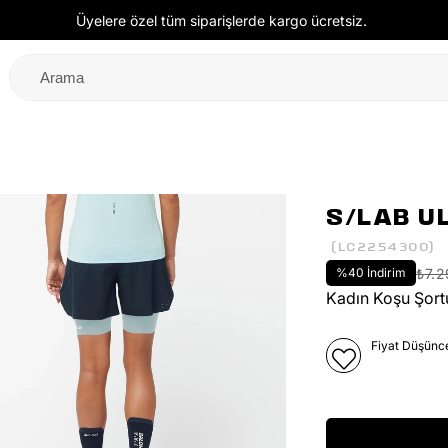
Üyelere özel tüm siparişlerde kargo ücretsiz.
S/LAB U
(LC2254300)
%
40
İndirim
₺7.
Kadın Koşu Şort
Fiyat Düşünc