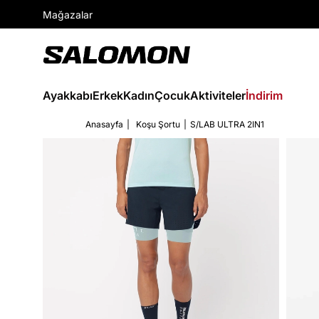
Mağazalar
Ayakkabı
Erkek
Kadın
Çocuk
Aktiviteler
İndirim
Anasayfa
Koşu Şortu
S/LAB ULTRA 2IN1