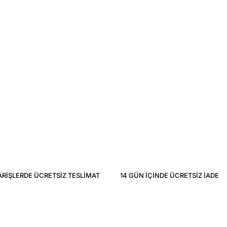
ARIŞLERDE ÜCRETSIZ TESLIMAT
14 GÜN IÇINDE ÜCRETSIZ IADE