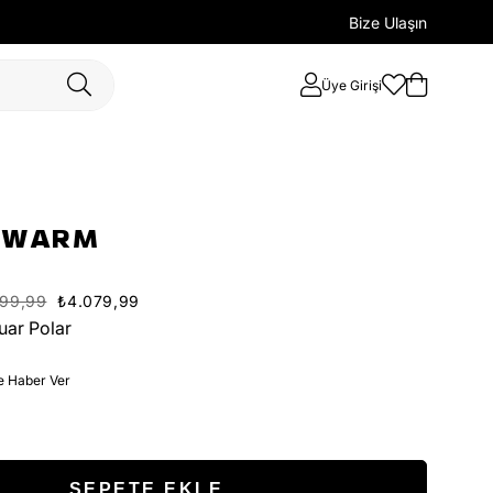
Bize Ulaşın
Üye Girişi
E WARM
799,99
₺4.079,99
ar Polar
e Haber Ver