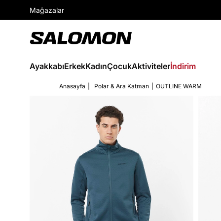
Mağazalar
Ayakkabı
Erkek
Kadın
Çocuk
Aktiviteler
İndirim
Anasayfa
Polar & Ara Katman
OUTLINE WARM