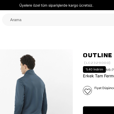
Üyelere özel tüm siparişlerde kargo ücretsiz.
OUTLIN
(LC2329000)
%
40
İndirim
₺6.
Erkek Tam Fermu
Fiyat Düşünc