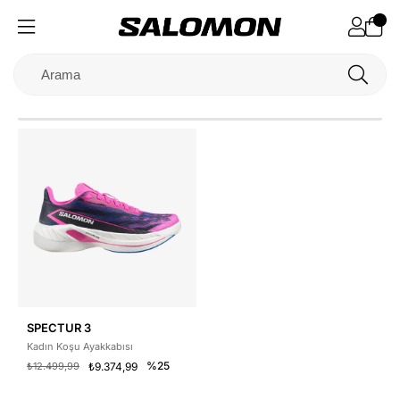
SPECTUR 3
Kadın Koşu Ayakkabısı
%25
₺12.499,99
₺9.374,99