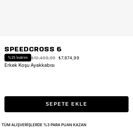
SPEEDCROSS 6
%
25
İndirim
₺10.499,99
₺7.874,99
Erkek Koşu Ayakkabısı
TÜM ALIŞVERIŞLERDE %3 PARA PUAN KAZAN