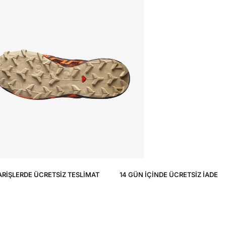
ARIŞLERDE ÜCRETSIZ TESLIMAT
14 GÜN IÇINDE ÜCRETSIZ IADE