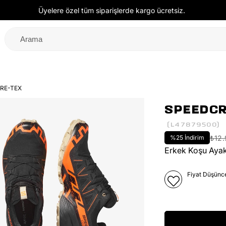
Üyelere özel tüm siparişlerde kargo ücretsiz.
RE-TEX
SPEEDCR
(L47879500)
%
25
İndirim
₺12
Erkek Koşu Ayak
Fiyat Düşünc