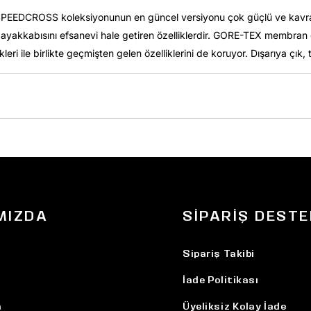
SPEEDCROSS koleksiyonunun en güncel versiyonu çok güçlü ve kavrayıc
şu ayakkabısını efsanevi hale getiren özelliklerdir. GORE-TEX membran
ri ile birlikte geçmişten gelen özelliklerini de koruyor. Dışarıya çık,
MIZDA
SIPARIŞ DESTE
Sipariş Takibi
İade Politikası
n
Üyeliksiz Kolay İade