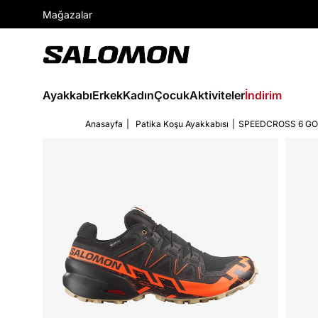
Mağazalar
Ayakkabı
Erkek
Kadın
Çocuk
Aktiviteler
İndirim
Anasayfa
Patika Koşu Ayakkabısı
SPEEDCROSS 6 GO