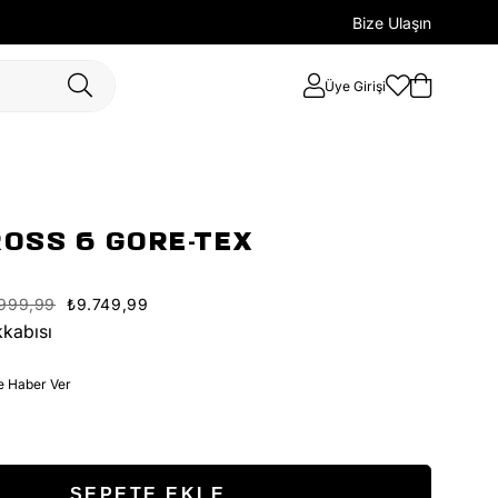
Bize Ulaşın
Üye Girişi
OSS 6 GORE-TEX
.999,99
₺9.749,99
kabısı
e Haber Ver