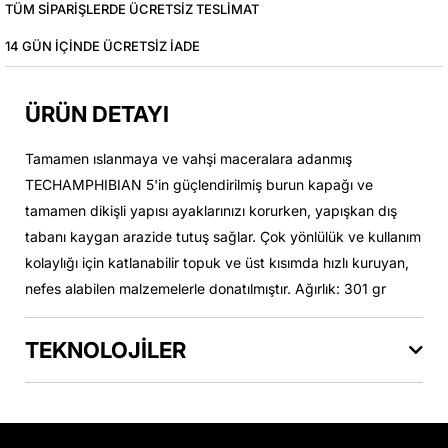
TÜM SIPARIŞLERDE ÜCRETSIZ TESLIMAT
14 GÜN IÇINDE ÜCRETSIZ IADE
ÜRÜN DETAYI
Tamamen ıslanmaya ve vahşi maceralara adanmış
TECHAMPHIBIAN 5'in güçlendirilmiş burun kapağı ve
tamamen dikişli yapısı ayaklarınızı korurken, yapışkan dış
tabanı kaygan arazide tutuş sağlar. Çok yönlülük ve kullanım
kolaylığı için katlanabilir topuk ve üst kısımda hızlı kuruyan,
nefes alabilen malzemelerle donatılmıştır. Ağırlık: 301 gr
TEKNOLOJİLER