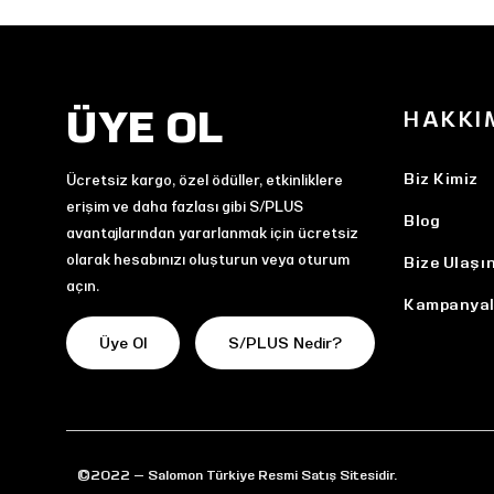
ÜYE OL
HAKKI
Biz Kimiz
Ücretsiz kargo, özel ödüller, etkinliklere
erişim ve daha fazlası gibi S/PLUS
Blog
avantajlarından yararlanmak için ücretsiz
olarak hesabınızı oluşturun veya oturum
Bize Ulaşı
açın.
Kampanyal
Üye Ol
S/PLUS Nedir?
©2022 — Salomon Türkiye Resmi Satış Sitesidir.