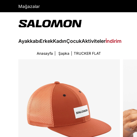
Mağazalar
Ayakkabı
Erkek
Kadın
Çocuk
Aktiviteler
İndirim
Anasayfa
Şapka
TRUCKER FLAT