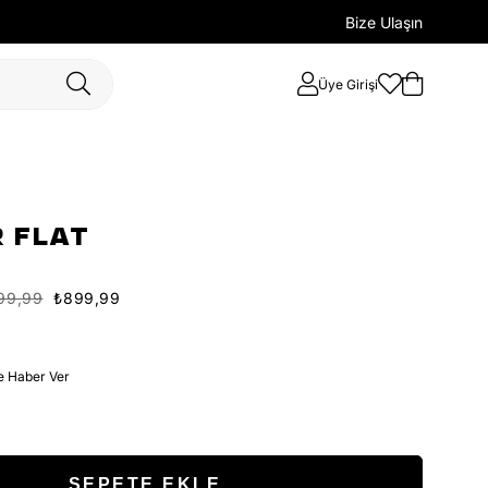
Bize Ulaşın
Üye Girişi
 FLAT
99,99
₺899,99
e Haber Ver