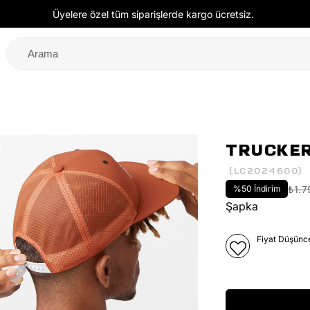
Üyelere özel tüm siparişlerde kargo ücretsiz.
TRUCKER
(LC2024600)
%
50
İndirim
₺1.7
Şapka
Fiyat Düşünc