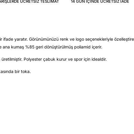
ARIŞLERDE ÜCRETSIZ TESLIMAT
14 GÜN IÇINDE ÜCRETSIZ IADE
fade yaratır. Görünümünüzü renk ve logo seçenekleriyle özelleştirebi
 Ve ana kumaş %85 geri dönüştürülmüş poliamid içerir.
üretilmiştir. Polyester çabuk kurur ve spor için idealdir.
asında bir toka.