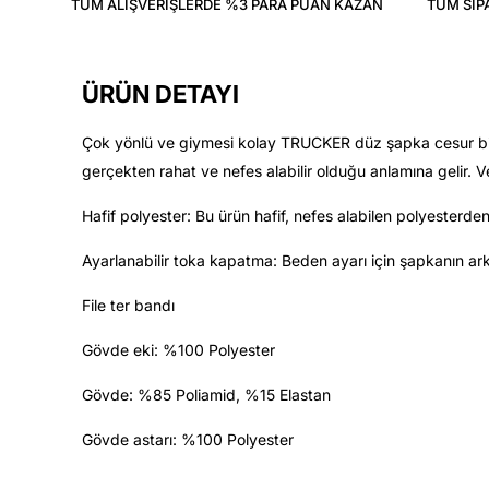
TÜM ALIŞVERIŞLERDE %3 PARA PUAN KAZAN
TÜM SIP
ÜRÜN DETAYI
Çok yönlü ve giymesi kolay TRUCKER düz şapka cesur bir i
gerçekten rahat ve nefes alabilir olduğu anlamına gelir.
Hafif polyester: Bu ürün hafif, nefes alabilen polyesterden 
Ayarlanabilir toka kapatma: Beden ayarı için şapkanın ark
File ter bandı
Gövde eki: %100 Polyester
Gövde: %85 Poliamid, %15 Elastan
Gövde astarı: %100 Polyester