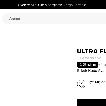
Üyelere özel tüm siparişlerde kargo ücretsiz.
ULTRA F
(L47883500)
%
25
İndirim
₺9.
Erkek Koşu Ayak
Fiyat Düşünc