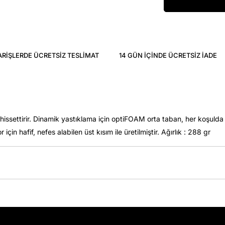
ARIŞLERDE ÜCRETSIZ TESLIMAT
14 GÜN IÇINDE ÜCRETSIZ IADE
hissettirir. Dinamik yastıklama için optiFOAM orta taban, her koşulda 
çin hafif, nefes alabilen üst kısım ile üretilmiştir. Ağırlık : 288 gr