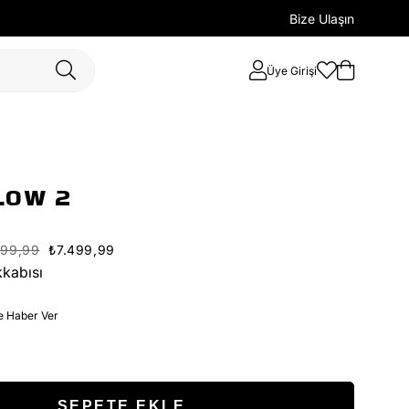
Bize Ulaşın
Üye Girişi
LOW 2
999,99
₺7.499,99
kabısı
e Haber Ver