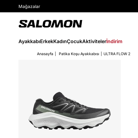
Mağazalar
Ayakkabı
Erkek
Kadın
Çocuk
Aktiviteler
İndirim
Anasayfa
Patika Koşu Ayakkabısı
ULTRA FLOW 2