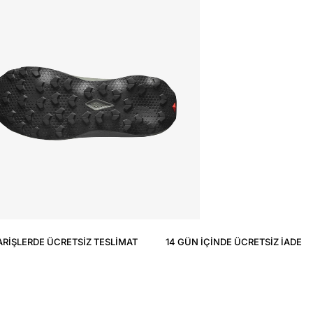
ARIŞLERDE ÜCRETSIZ TESLIMAT
14 GÜN IÇINDE ÜCRETSIZ IADE