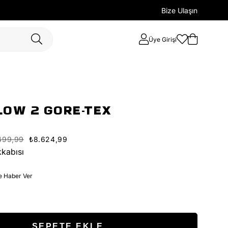
Bize Ulaşın
Üye Girişi
LOW 2 GORE-TEX
499,99
₺8.624,99
kabısı
e Haber Ver