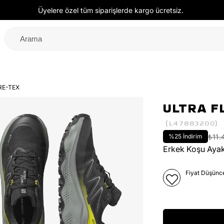
Üyelere özel tüm siparişlerde kargo ücretsiz.
RE-TEX
ULTRA F
(L47883200)
%
25
İndirim
₺11.
Erkek Koşu Ayak
Fiyat Düşünc