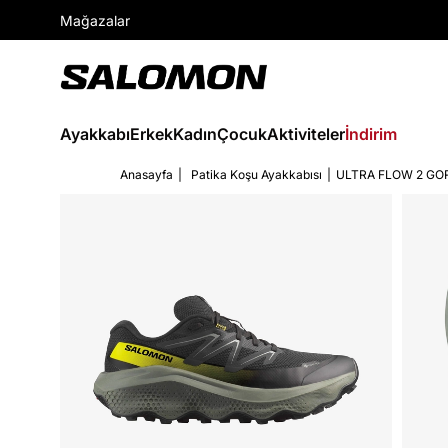
Mağazalar
Ayakkabı
Erkek
Kadın
Çocuk
Aktiviteler
İndirim
Anasayfa
Patika Koşu Ayakkabısı
ULTRA FLOW 2 GO