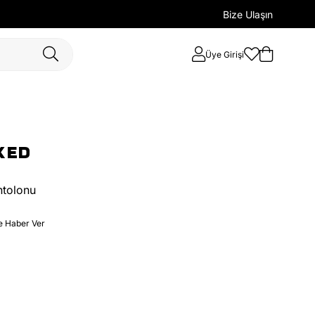
Bize Ulaşın
Üye Girişi
KED
ntolonu
e Haber Ver