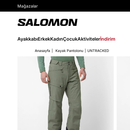
Mağazalar
Ayakkabı
Erkek
Kadın
Çocuk
Aktiviteler
İndirim
Anasayfa
Kayak Pantolonu
UNTRACKED