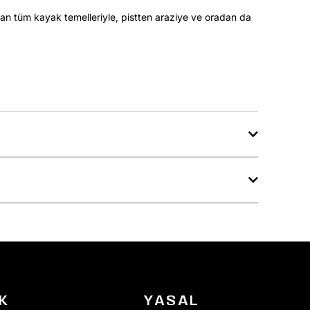
lan tüm kayak temelleriyle, pistten araziye ve oradan da
K
YASAL