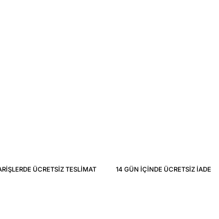
ARIŞLERDE ÜCRETSIZ TESLIMAT
14 GÜN IÇINDE ÜCRETSIZ IADE