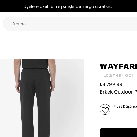
Üyelere özel tüm siparişlerde kargo ücretsiz.
WAYFARE
(LC2745400)
₺8.799,99
Erkek Outdoor 
Fiyat Düşünc