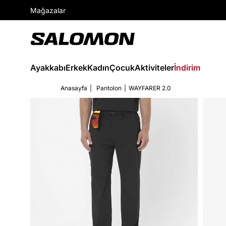
Mağazalar
Ayakkabı
Erkek
Kadın
Çocuk
Aktiviteler
İndirim
Anasayfa
Pantolon
WAYFARER 2.0