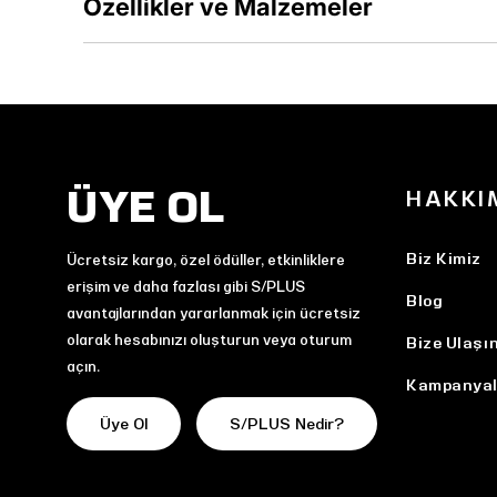
Özellikler ve Malzemeler
ÜYE OL
HAKKI
Biz Kimiz
Ücretsiz kargo, özel ödüller, etkinliklere
erişim ve daha fazlası gibi S/PLUS
Blog
avantajlarından yararlanmak için ücretsiz
olarak hesabınızı oluşturun veya oturum
Bize Ulaşı
açın.
Kampanyal
Üye Ol
S/PLUS Nedir?