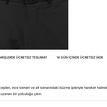
ARIŞLERDE ÜCRETSIZ TESLIMAT
14 GÜN IÇINDE ÜCRETSIZ IADE
ı cepleri, ince kemeri ve alt kenarındaki büzme ipleriyle hareket halinde
 uzanan bir yolculuğa çıkın.