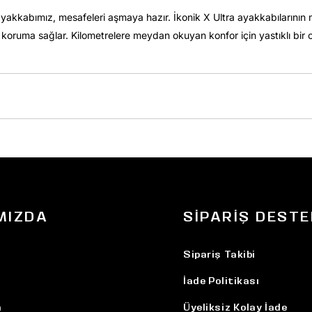
üş ayakkabımız, mesafeleri aşmaya hazır. İkonik X Ultra ayakkabıların
 koruma sağlar. Kilometrelere meydan okuyan konfor için yastıklı bi
MIZDA
SIPARIŞ DESTE
Sipariş Takibi
İade Politikası
n
Üyeliksiz Kolay İade