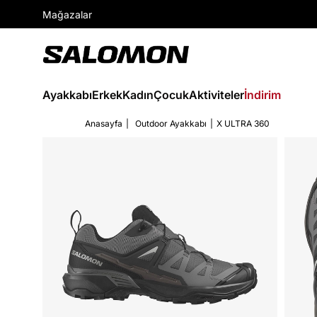
Mağazalar
Ayakkabı
Erkek
Kadın
Çocuk
Aktiviteler
İndirim
Anasayfa
Outdoor Ayakkabı
X ULTRA 360