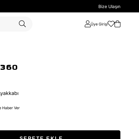
Bize Ulaşın
Üye Girişi
 360
Ayakkabı
e Haber Ver