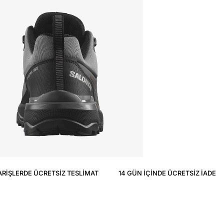
ARIŞLERDE ÜCRETSIZ TESLIMAT
14 GÜN IÇINDE ÜCRETSIZ IADE