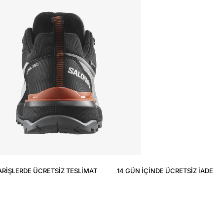
ARIŞLERDE ÜCRETSIZ TESLIMAT
14 GÜN IÇINDE ÜCRETSIZ IADE