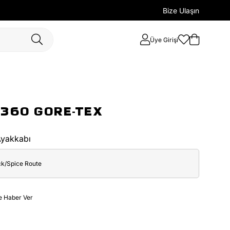
Bize Ulaşın
Üye Girişi
 360 GORE-TEX
Ayakkabı
ck/Spice Route
e Haber Ver