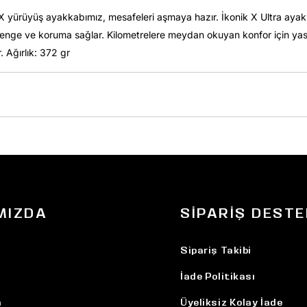
-TEX yürüyüş ayakkabımız, mesafeleri aşmaya hazır. İkonik X Ultra ay
 denge ve koruma sağlar. Kilometrelere meydan okuyan konfor için yast
 Ağırlık: 372 gr
MIZDA
SIPARIŞ DESTE
Sipariş Takibi
İade Politikası
n
Üyeliksiz Kolay İade