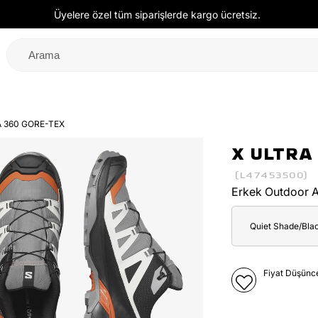
Üyelere özel tüm siparişlerde kargo ücretsiz.
A 360 GORE-TEX
X ULTRA
(L47453500)
Erkek Outdoor 
Quiet Shade/Bla
Fiyat Düşünc