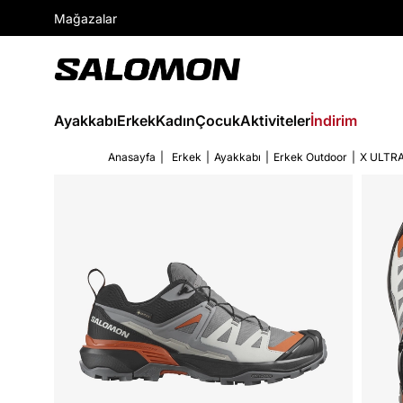
Mağazalar
Ayakkabı
Erkek
Kadın
Çocuk
Aktiviteler
İndirim
Anasayfa
Erkek
Ayakkabı
Erkek Outdoor
X ULTR