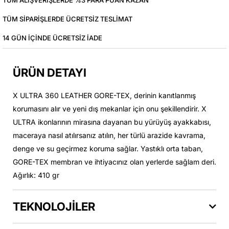
TÜM ALIŞVERIŞLERDE %3 PARA PUAN KAZAN
TÜM SIPARIŞLERDE ÜCRETSIZ TESLIMAT
14 GÜN IÇINDE ÜCRETSIZ IADE
ÜRÜN DETAYI
X ULTRA 360 LEATHER GORE-TEX, derinin kanıtlanmış
korumasını alır ve yeni dış mekanlar için onu şekillendirir. X
ULTRA ikonlarının mirasına dayanan bu yürüyüş ayakkabısı,
maceraya nasıl atılırsanız atılın, her türlü arazide kavrama,
denge ve su geçirmez koruma sağlar. Yastıklı orta taban,
GORE-TEX membran ve ihtiyacınız olan yerlerde sağlam deri.
Ağırlık: 410 gr
TEKNOLOJİLER