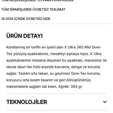
TÜM ALIŞVERIŞLERDE %3 PARA PUAN KAZAN
TÜM SIPARIŞLERDE ÜCRETSIZ TESLIMAT
14 GÜN IÇINDE ÜCRETSIZ IADE
ÜRÜN DETAYI
Kanıtlanmış bir tarifin en iyisini alan X Ultra 360 Mid Gore-
Tex yürüyüş ayakkabımız, mesafeyi aşmaya hazır. X Ultra
ayakkabılarının mirasına dayanan bu ayakkabı, maceranız ne
olursa olsun her türlü arazide kavrama, denge ve koruma
sağlar. Yastıklı orta taban, su geçirmez Gore-Tex koruma,
koruyucu orta kesim tasarım ve geri dönüştürülmüş
malzemelerle sağlam üst kısım. Ağırlık: 393 gr
TEKNOLOJİLER