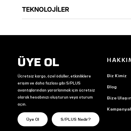
TEKNOLOJİLER
ÜYE OL
HAKKI
Biz Kimiz
Ücretsiz kargo, özel ödüller, etkinliklere
erişim ve daha fazlası gibi S/PLUS
Blog
avantajlarından yararlanmak için ücretsiz
olarak hesabınızı oluşturun veya oturum
Bize Ulaşı
açın.
Kampanyal
Üye Ol
S/PLUS Nedir?