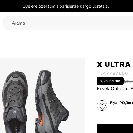
Üyelere özel tüm siparişlerde kargo ücretsiz.
X ULTRA
(L47797800)
%
25
İndirim
₺11.
Erkek Outdoor 
Fiyat Düşünc