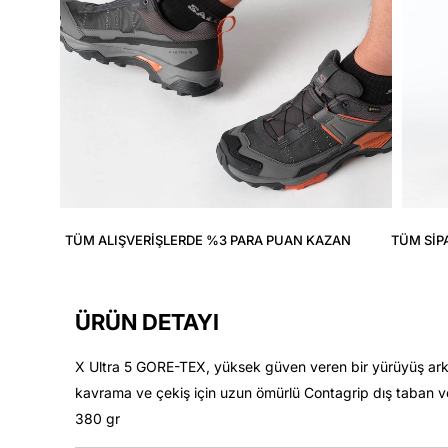
TÜM ALIŞVERIŞLERDE %3 PARA PUAN KAZAN
TÜM SIP
ÜRÜN DETAYI
X Ultra 5 GORE-TEX, yüksek güven veren bir yürüyüş arkad
kavrama ve çekiş için uzun ömürlü Contagrip dış taban ve k
380 gr