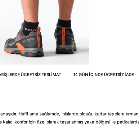
ARIŞLERDE ÜCRETSIZ TESLIMAT
14 GÜN IÇINDE ÜCRETSIZ IADE
aşıdır. Hafif ama sağlamdır, inişlerde olduğu kadar tepelere tırmanm
alıcı konfor için özel olarak tasarlanmış yaka bölgesi ile patikalarda 