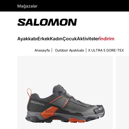
Mağazalar
Ayakkabı
Erkek
Kadın
Çocuk
Aktiviteler
İndirim
Anasayfa
Outdoor Ayakkabı
X ULTRA 5 GORE-TEX