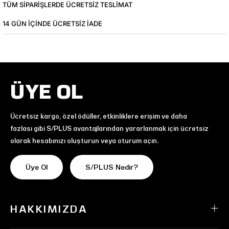
TÜM SIPARIŞLERDE ÜCRETSIZ TESLIMAT
14 GÜN IÇINDE ÜCRETSIZ IADE
ÜYE OL
Ücretsiz kargo, özel ödüller, etkinliklere erişim ve daha
fazlası gibi S/PLUS avantajlarından yararlanmak için ücretsiz
olarak hesabınızı oluşturun veya oturum açın.
Üye Ol
S/PLUS Nedir?
HAKKIMIZDA