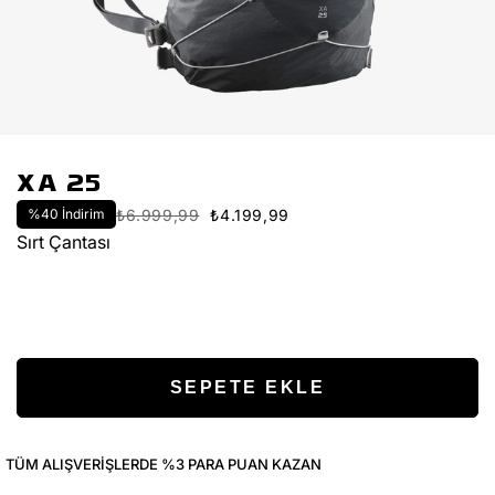
XA 25
%
40
İndirim
₺6.999,99
₺4.199,99
Sırt Çantası
TÜM ALIŞVERIŞLERDE %3 PARA PUAN KAZAN