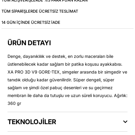
TÜM ALIŞVERIŞLERDE %3 PARA PUAN KAZAN
TÜM SIPARIŞLERDE ÜCRETSIZ TESLIMAT
14 GÜN IÇINDE ÜCRETSIZ IADE
ÜRÜN DETAYI
Denge, dayanıklılık ve destek, en zorlu maceraları bile
üstlenebilecek kadar sağlam bir patika koşusu ayakkabısı.
XA PRO 3D V9 GORE-TEX, simgeler arasında bir simgedir ve
tanıdık olduğu kadar güvenilirdir. Süper dengeli, süper
sağlam ve şimdi özel pabuç desenleri ve su geçirmez
membran ile daha da tutuşlu ve uzun süreli koruyucu. Ağırlık:
360 gr
TEKNOLOJİLER